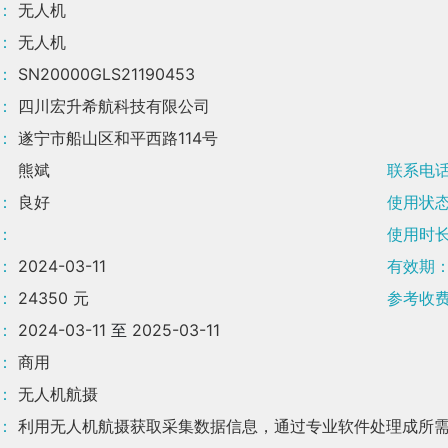
：
无人机
：
无人机
：
SN20000GLS21190453
：
四川宏升希航科技有限公司
：
遂宁市船山区和平西路114号
熊斌
联系电
：
良好
使用状
：
使用时
：
2024-03-11
有效期
：
24350 元
参考收
：
2024-03-11
至
2025-03-11
：
商用
：
无人机航摄
：
利用无人机航摄获取采集数据信息，通过专业软件处理成所