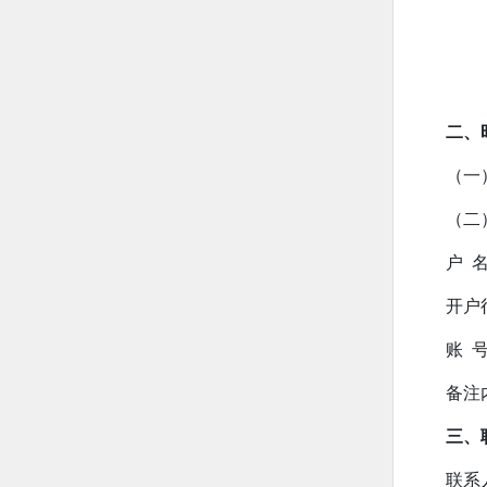
二、
（一
（二
户 
开户
账 号：
备注
三、
联系